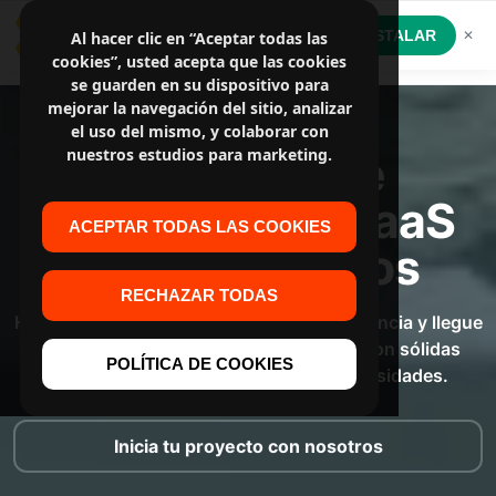
GestionatuPyme App
INSTALAR
Al hacer clic en “Aceptar todas las
✕
Software a medida
cookies”, usted acepta que las cookies
se guarden en su dispositivo para
mejorar la navegación del sitio, analizar
el uso del mismo, y colaborar con
nuestros estudios para marketing.
Servicios de
desarrollo de SaaS
ACEPTAR TODAS LAS COOKIES
personalizados
RECHAZAR TODAS
Haga que su empresa sea accesible a distancia y llegue
a los consumidores en cualquier lugar con sólidas
POLÍTICA DE COOKIES
soluciones SaaS adaptadas a sus necesidades.
Inicia tu proyecto con nosotros