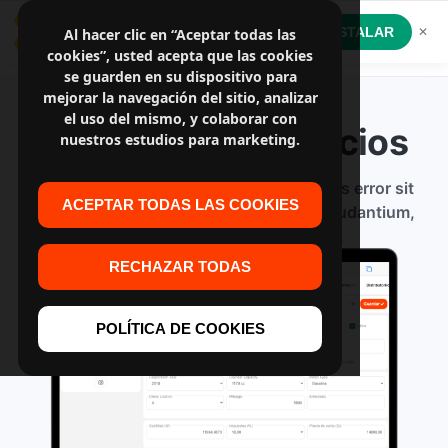
GestionatuPyme App
INSTALAR
Al hacer clic en “Aceptar todas las
✕
Software a medida
cookies”, usted acepta que las cookies
se guarden en su dispositivo para
mejorar la navegación del sitio, analizar
el uso del mismo, y colaborar con
Productos o Servicios
nuestros estudios para marketing.
Sed ut perspiciatis unde omnis iste natus error sit
ACEPTAR TODAS LAS COOKIES
voluptatem accusantium doloremque laudantium,
totam rem aperiam, eaque ipsa.
RECHAZAR TODAS
POLÍTICA DE COOKIES