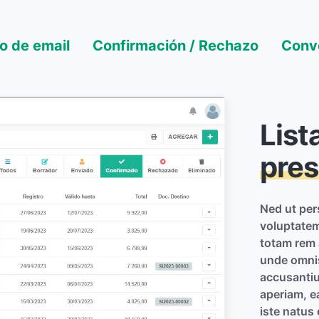
o de email
Confirmación / Rechazo
Conve
List
pre
Ned ut pers
voluptate
totam rem 
unde omnis
accusanti
aperiam, e
iste natus