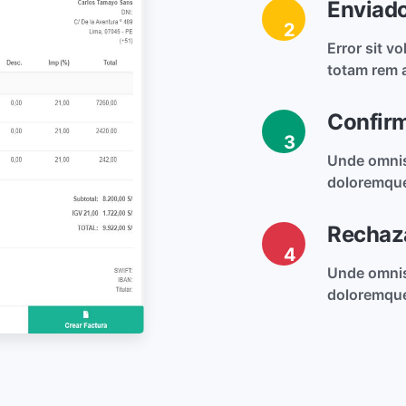
Enviad
2
Error sit 
totam rem 
Confir
3
Unde omnis
doloremque
Rechaz
4
Unde omnis
doloremque