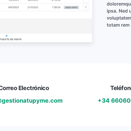
doloremque
ipsa. Ned u
voluptate
totam rem 
Correo Electrónico
Teléfon
@gestionatupyme.com
+34 6606