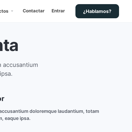
Contactar
Entrar
ctos
¿Hablamos?
nta
em accusantium
ipsa.
or
accusantium doloremque laudantium, totam
m, eaque ipsa.