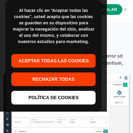
GestionatuPyme App
INSTALAR
Al hacer clic en “Aceptar todas las
✕
Software a medida
cookies”, usted acepta que las cookies
se guarden en su dispositivo para
mejorar la navegación del sitio, analizar
el uso del mismo, y colaborar con
Clientes
nuestros estudios para marketing.
Sed ut perspiciatis unde omnis iste natus error sit
ACEPTAR TODAS LAS COOKIES
voluptatem accusantium doloremque laudantium,
totam rem aperiam, eaque ipsa.
RECHAZAR TODAS
POLÍTICA DE COOKIES